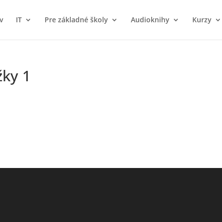
v
IT
Pre základné školy
Audioknihy
Kurzy
žky 1