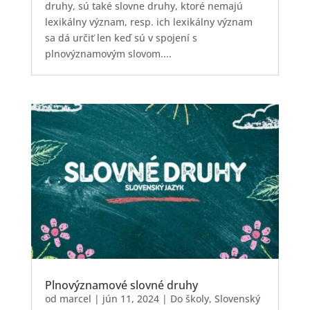
druhy, sú také slovne druhy, ktoré nemajú
lexikálny význam, resp. ich lexikálny význam
sa dá určiť len keď sú v spojení s
plnovýznamovým slovom....
Plnovýznamové slovné druhy
od
marcel
|
jún 11, 2024
|
Do školy
,
Slovenský