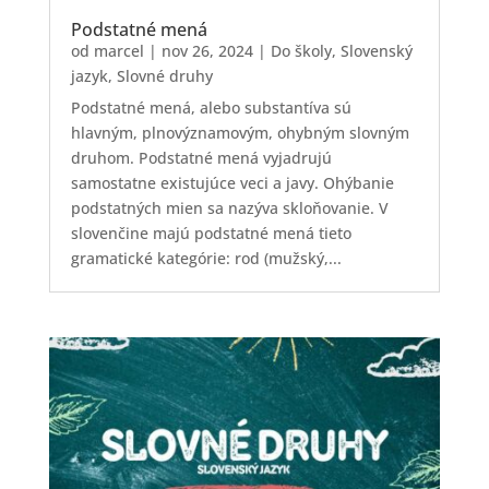
Podstatné mená
od
marcel
|
nov 26, 2024
|
Do školy
,
Slovenský
jazyk
,
Slovné druhy
Podstatné mená, alebo substantíva sú
hlavným, plnovýznamovým, ohybným slovným
druhom. Podstatné mená vyjadrujú
samostatne existujúce veci a javy. Ohýbanie
podstatných mien sa nazýva skloňovanie. V
slovenčine majú podstatné mená tieto
gramatické kategórie: rod (mužský,...