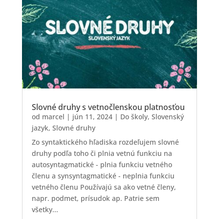
Slovné druhy s vetnočlenskou platnosťou
od
marcel
|
jún 11, 2024
|
Do školy
,
Slovenský
jazyk
,
Slovné druhy
Zo syntaktického hľadiska rozdeľujem slovné
druhy podľa toho či plnia vetnú funkciu na
autosyntagmatické - plnia funkciu vetného
členu a synsyntagmatické - neplnia funkciu
vetného členu Používajú sa ako vetné členy,
napr. podmet, prísudok ap. Patrie sem
všetky...