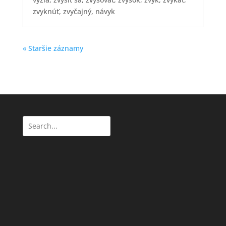
zvyknúť, zvyčajný, návyk
« Staršie záznamy