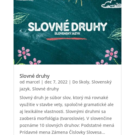
Slovné druhy
od
marcel
|
dec 7, 2022
|
Do školy
,
Slovenský
jazyk
,
Slovné druhy
Slovný druh je súbor slov, ktorý má rovnaké
využitie v stavbe vety, spoločné gramatické ale
aj lexikálne vlastnosti. Slovnými druhmi sa
zaoberá morfológia (tvaroslovie). V slovenčine
poznáme 10 slovných druhov: Podstatné mená
Prídavné mena Zámena Číslovky Slovesa...