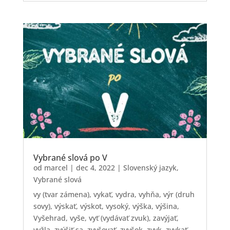
Vybrané slová po V
od
marcel
|
dec 4, 2022
|
Slovenský jazyk
,
Vybrané slová
vy (tvar zámena), vykať, vydra, vyhňa, výr (druh
sovy), výskať, výskot, vysoký, výška, výšina,
Vyšehrad, vyše, vyť (vydávať zvuk), zavýjať,
vyžla, zvýšiť sa, zvyšovať, zvyšok, zvyk, zvykať,