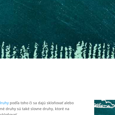
druhy
podľa toho či sa dajú skloňovať alebo
é druhy sú také slovne druhy, ktoré na
skloňovať.