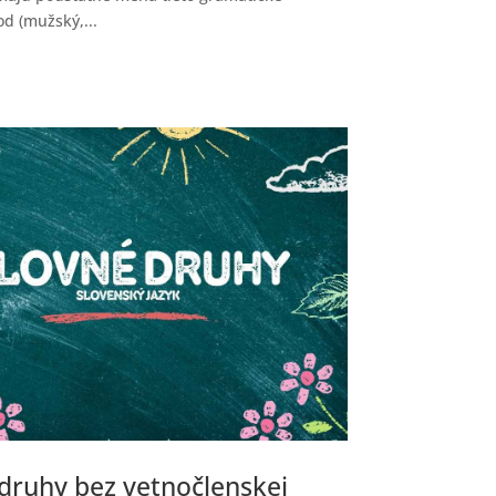
od (mužský,...
druhy bez vetnočlenskej