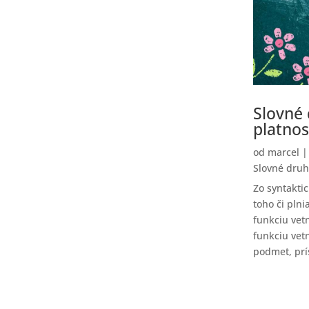
Slovné 
platno
od
marcel
Slovné druh
Zo syntakti
toho či pln
funkciu vet
funkciu vet
podmet, prí