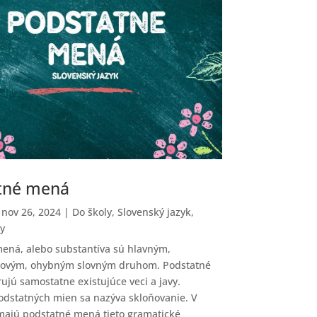
tné mená
|
nov 26, 2024
|
Do školy
,
Slovenský jazyk
,
y
ená, alebo substantíva sú hlavným,
ovým, ohybným slovným druhom. Podstatné
ujú samostatne existujúce veci a javy.
dstatných mien sa nazýva skloňovanie. V
majú podstatné mená tieto gramatické