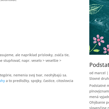
ujeme, ale napríklad príslovky, zväča tie,
stupňovať, napr. veselo > veselšie >
Podsta
od
marcel
górie, nemenia svoj tvar, neohýbajú sa.
Slovné druh
uhy
a to predložky, spojky, častice, citoslovcia
Podstatné m
plnovýznam
mená vyjadr
Ohýbanie po
slovenčine 