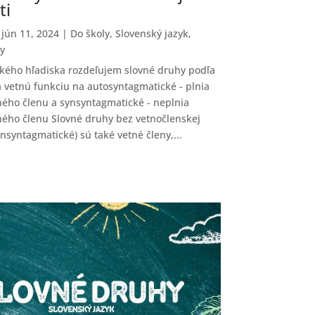
ti
|
jún 11, 2024
|
Do školy
,
Slovenský jazyk
,
y
ckého hľadiska rozdeľujem slovné druhy podľa
ia vetnú funkciu na autosyntagmatické - plnia
ného členu a synsyntagmatické - neplnia
ného členu Slovné druhy bez vetnočlenskej
ynsyntagmatické) sú také vetné členy,...