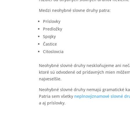
Medzi neohybné slovne druhy patra:
Príslovky
Predložky
Spojky
Častice
Citoslovcia
Neohybné slovné druhy neskloňujeme ani nečas
ktoré sú odvodené od prídavných mien môžeme 
najveselšie.
Neohybné slovné druhy nemajú gramatické kate
Patria sem všetky
neplnovýznamové slovné dr
a aj príslovky.