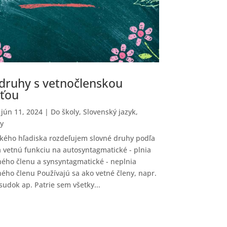
druhy s vetnočlenskou
sťou
|
jún 11, 2024
|
Do školy
,
Slovenský jazyk
,
y
ckého hľadiska rozdeľujem slovné druhy podľa
ia vetnú funkciu na autosyntagmatické - plnia
ného členu a synsyntagmatické - neplnia
ného členu Používajú sa ako vetné členy, napr.
sudok ap. Patrie sem všetky...