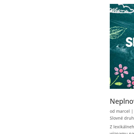
Neplno
od
marcel
Slovné druh
Z lexikálne
významu na