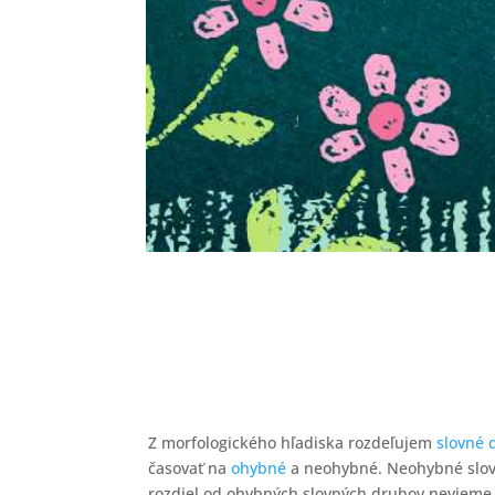
Z morfologického hľadiska rozdeľujem
slovné 
časovať na
ohybné
a neohybné. Neohybné slovn
rozdiel od ohybných slovných druhov nevieme 