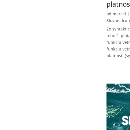
platnos
od
marcel
Slovné druh
Zo syntakti
toho či pln
funkciu vet
funkciu vet
platnosti (s