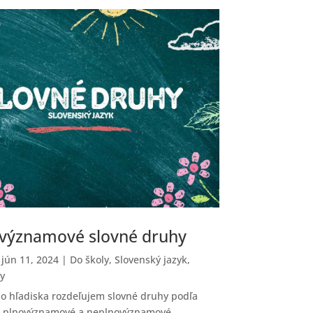
významové slovné druhy
|
jún 11, 2024
|
Do školy
,
Slovenský jazyk
,
y
ho hľadiska rozdeľujem slovné druhy podľa
 plnovýznamové a neplnovýznamové.