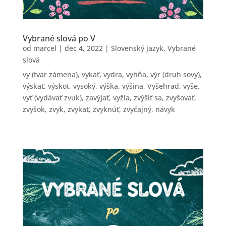
Vybrané slová po V
od
marcel
|
dec 4, 2022
|
Slovenský jazyk
,
Vybrané
slová
vy (tvar zámena), vykať, vydra, vyhňa, výr (druh sovy),
výskať, výskot, vysoký, výška, výšina, Vyšehrad, vyše,
vyť (vydávať zvuk), zavýjať, vyžla, zvýšiť sa, zvyšovať,
zvyšok, zvyk, zvykať, zvyknúť, zvyčajný, návyk