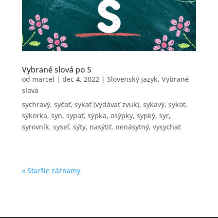
Vybrané slová po S
od
marcel
|
dec 4, 2022
|
Slovenský jazyk
,
Vybrané
slová
sychravý, syčať, sykať (vydávať zvuk), sykavý, sykot,
sýkorka, syn, sypať, sýpka, osýpky, sypký, syr,
syrovník, syseľ, sýty, nasýtiť, nenásytný, vysychať
« Staršie záznamy