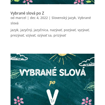
Vybrané slová po Z
od
marcel
|
dec 4, 2022
|
Slovenský jazyk
,
Vybrané
slová
jazyk, jazyčný, jazyčnica, nazývať, pozývať, vyzývať,
prezývať, vzývať, ozývať sa, prizývať