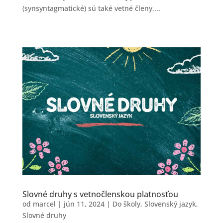
(synsyntagmatické) sú také vetné členy,...
Slovné druhy s vetnočlenskou platnosťou
od
marcel
|
jún 11, 2024
|
Do školy
,
Slovenský jazyk
,
Slovné druhy