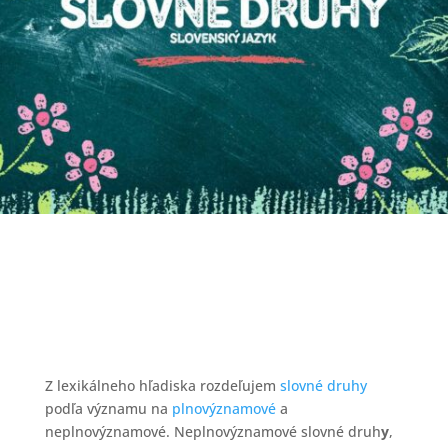
Z lexikálneho hľadiska rozdeľujem
slovné druhy
podľa významu na
plnovýznamové
a
neplnovýznamové. Neplnovýznamové slovné druh
y
,