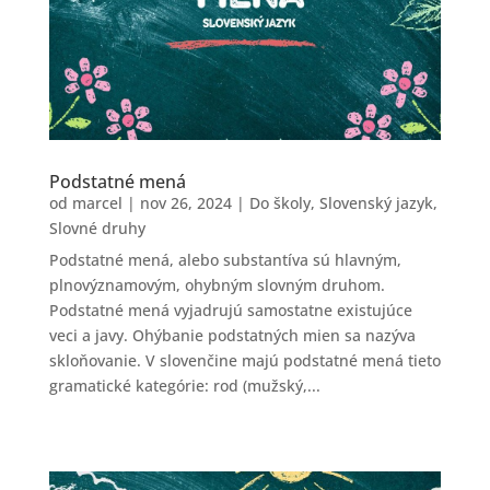
Podstatné mená
od
marcel
|
nov 26, 2024
|
Do školy
,
Slovenský jazyk
,
Slovné druhy
Podstatné mená, alebo substantíva sú hlavným,
plnovýznamovým, ohybným slovným druhom.
Podstatné mená vyjadrujú samostatne existujúce
veci a javy. Ohýbanie podstatných mien sa nazýva
skloňovanie. V slovenčine majú podstatné mená tieto
gramatické kategórie: rod (mužský,...