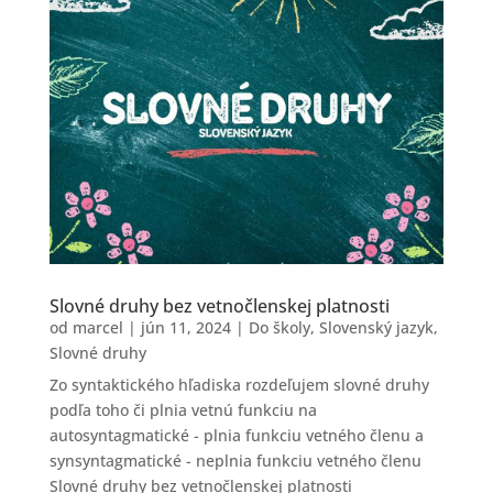
Slovné druhy bez vetnočlenskej platnosti
od
marcel
|
jún 11, 2024
|
Do školy
,
Slovenský jazyk
,
Slovné druhy
Zo syntaktického hľadiska rozdeľujem slovné druhy
podľa toho či plnia vetnú funkciu na
autosyntagmatické - plnia funkciu vetného členu a
synsyntagmatické - neplnia funkciu vetného členu
Slovné druhy bez vetnočlenskej platnosti